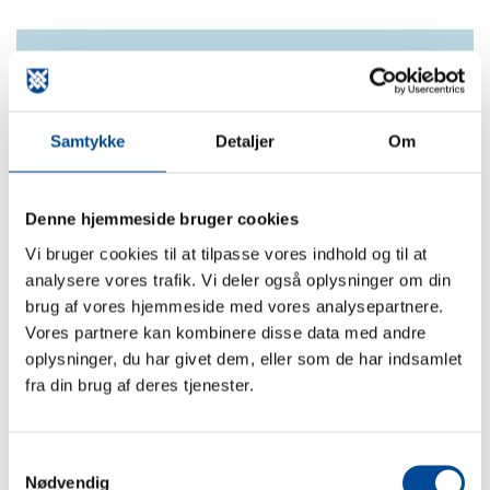
Et godt råd fra byggesagsteamet
Jo bedre du forbereder dig til forhåndsdialogen, jo
Samtykke
Detaljer
Om
mere får du ud af den. Sørg for at projektbeskrivelse
og situationsplan er tydelige og opdaterede – og tag
gerne din rådgiver med, så I kan få svar på alle de
Denne hjemmeside bruger cookies
vigtige spørgsmål med det samme.
Vi bruger cookies til at tilpasse vores indhold og til at
analysere vores trafik. Vi deler også oplysninger om din
brug af vores hjemmeside med vores analysepartnere.
Vores partnere kan kombinere disse data med andre
Alt om byggeri
oplysninger, du har givet dem, eller som de har indsamlet
fra din brug af deres tjenester.
Her kan du hurtigt hoppe til de forskellige
kategorier og finde den information, du har brug
for.
Samtykkevalg
Nødvendig
Før byggeri