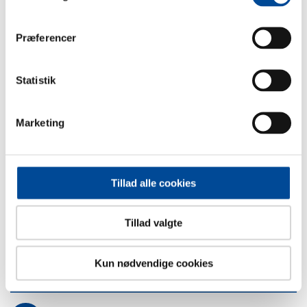
Under byggeri
Præferencer
Efter byggeri
Statistik
Det skal du også vide
Marketing
Sidst opdateret: 19. marts 2026
Tillad alle cookies
Relevante links
Tillad valgte
Byg & Miljø
Kun nødvendige cookies