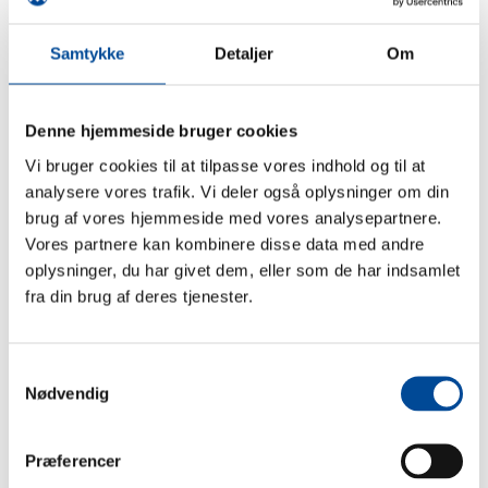
Læs mere om Familiehusene
Åbn alle
Samtykke
Detaljer
Om
Pædagogisk grundlag / metode
Denne hjemmeside bruger cookies
Målgruppe
Vi bruger cookies til at tilpasse vores indhold og til at
analysere vores trafik. Vi deler også oplysninger om din
brug af vores hjemmeside med vores analysepartnere.
Personale
Vores partnere kan kombinere disse data med andre
oplysninger, du har givet dem, eller som de har indsamlet
fra din brug af deres tjenester.
Dagligdag
Videre forløb
Samtykkevalg
Nødvendig
Bliv frivillig på Familiehusene
Præferencer