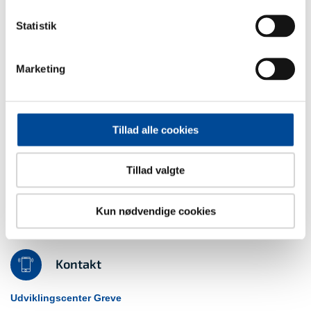
Statistik
Familiehusene er en del af
Udviklingscenter Greve
Marketing
Udviklingscenter Greve indeholder en vifte af
socialpædagogiske tilbud til udsatte børn, unge og
familier, som har brug for støtte i hverdagen. Vi
Tillad alle cookies
arbejder fokuseret ud fra den enkelte borgers behov
med blik for koordineret indsats fra hele institutionen
Tillad valgte
Sidst opdateret: 14. september 2021
Kun nødvendige cookies
Kontakt
Udviklingscenter Greve