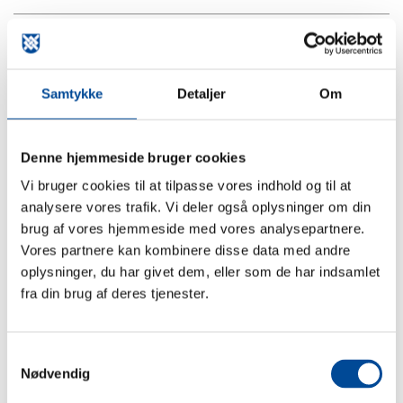
Giftlinjen: 82 12 12 12
Samtykke
Detaljer
Om
Lægevagten: 1818
Politi 114
Denne hjemmeside bruger cookies
Vi bruger cookies til at tilpasse vores indhold og til at
analysere vores trafik. Vi deler også oplysninger om din
Psykiatrisk akutmodtagelse - Roskilde: 58 53 75
brug af vores hjemmeside med vores analysepartnere.
00
Vores partnere kan kombinere disse data med andre
oplysninger, du har givet dem, eller som de har indsamlet
Rådgivning ved akut psykisk krise
fra din brug af deres tjenester.
(Akuttilbuddet): 29 37 68 49
Samtykkevalg
Tandpinevagten: 29 60 01 11​
Nødvendig