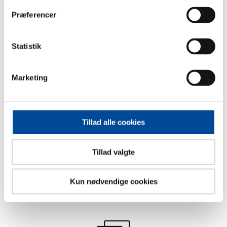
Præferencer
Sidst opdateret: 16. marts 2026
Statistik
Kontakt
Marketing
Center for Politik, Organisation & Borgerbetjening
Rådhusholmen 10
2670 Greve
Tillad alle cookies
Telefon:
43 97 97 97
Send Digital Post (kræver MitID)
Tillad valgte
Kun nødvendige cookies