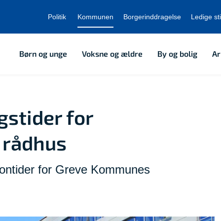
Politik
Kommunen
Borgerinddragelse
Ledige sti
Børn og unge
Voksne og ældre
By og bolig
Ar
stider for
 rådhus
efontider for Greve Kommunes