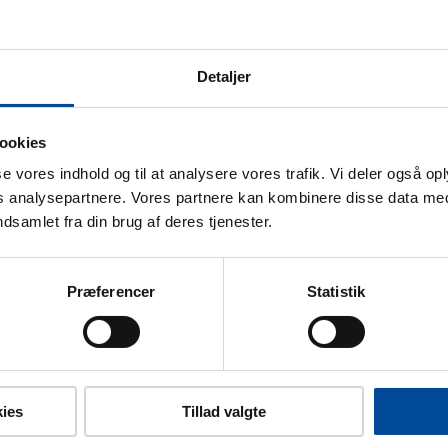
Detaljer
ookies
sse vores indhold og til at analysere vores trafik. Vi deler også o
analysepartnere. Vores partnere kan kombinere disse data med
 Job- / Ungecenteret
ndsamlet fra din brug af deres tjenester.
tirsdag, onsdag og torsdag. Fredag har vi lukket for
Præferencer
Statistik
mune
ies
Tillad valgte
reve Kommune, skal du benytte Digital Post frem for e-mail,