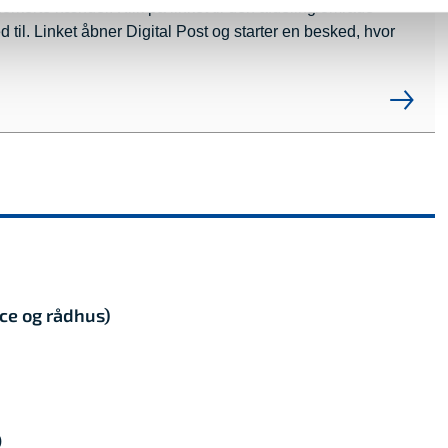
forkerte hænder. Klik på linket til den afdeling/område
 til. Linket åbner Digital Post og starter en besked, hvor
ce og rådhus)
)