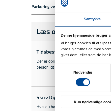
Parkering ved Greve Rådhus
Samtykke
Læs også
Denne hjemmeside bruger c
Vi bruger cookies til at tilpa
vores hjemmeside med vores 
Tidsbestilling i Borgerservice og
givet dem, eller som de har i
Der er obligatorisk tidsbestilling mandag, 
Samtykkevalg
personligt fremmøde.
Nødvendig
Skriv Digital Post til Greve Kom
Kun nødvendige cook
Hvis du har MitID og ønsker at skrive til G