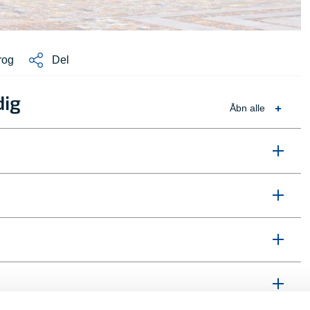
rog
Del
dig
Åbn alle