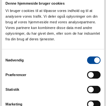
Denne hjemmeside bruger cookies
Vi bruger cookies til at tilpasse vores indhold og til at
analysere vores trafik. Vi deler også oplysninger om din
Hyblerne er en del af Udviklingscenter
brug af vores hjemmeside med vores analysepartnere.
Greve
Vores partnere kan kombinere disse data med andre
oplysninger, du har givet dem, eller som de har indsamlet
fra din brug af deres tjenester.
Udviklingscenter Greve indeholder en vifte af
socialpædagogiske tilbud til udsatte børn, unge og
familier, som har brug for støtte i hverdagen. Vi
Samtykkevalg
arbejder fokuseret ud fra den enkelte borgers behov
Nødvendig
med blik for koordineret indsats fra hele institutionen
Præferencer
Sidst opdateret: 27. november 2025
Statistik
Dokumenter
Marketing