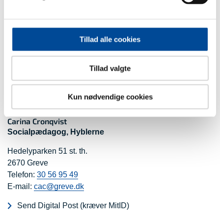
Tilsynsrapport for turbo og udgående
medarbejdere per 29.11.2018
2,2 MB
PDF
Tillad alle cookies
Tillad valgte
Kontakt
Kun nødvendige cookies
Udviklingscenter Greve
Carina Cronqvist
Socialpædagog, Hyblerne
Hedelyparken 51 st. th.
2670 Greve
Telefon:
30 56 95 49
E-mail:
cac@greve.dk
Send Digital Post (kræver MitID)