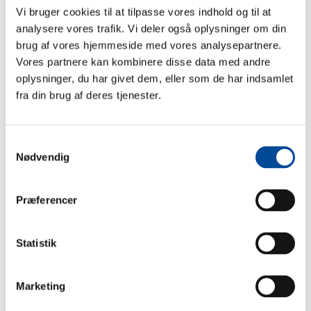
Pædagogisk grundlag / metode
Vi bruger cookies til at tilpasse vores indhold og til at
analysere vores trafik. Vi deler også oplysninger om din
brug af vores hjemmeside med vores analysepartnere.
Dagligdag
Vores partnere kan kombinere disse data med andre
oplysninger, du har givet dem, eller som de har indsamlet
Videre forløb
fra din brug af deres tjenester.
Samtykkevalg
Familiehusenes Udgående Medarbejdere
Nødvendig
er en del af Udviklingscenter Greve
Præferencer
Udviklingscenter Greve indeholder en vifte af
socialpædagogiske tilbud til udsatte børn, unge og
Statistik
familier, som har brug for støtte i hverdagen. Vi
arbejder fokuseret ud fra den enkelte borgers behov
med blik for koordineret indsats fra hele institutionen
Marketing