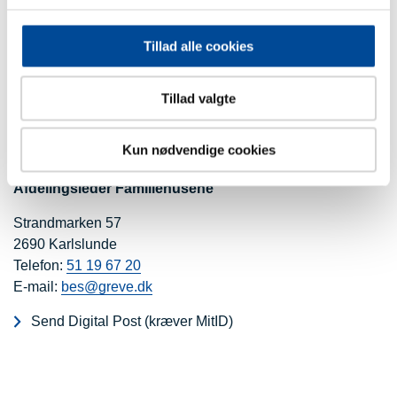
Sidst opdateret: 12. juni 2024
Tillad alle cookies
Kontakt
Tillad valgte
Udviklingscenter Greve
Kun nødvendige cookies
Bettina Sørensen
Afdelingsleder Familiehusene
Strandmarken 57
2690 Karlslunde
Telefon:
51 19 67 20
E-mail:
bes@greve.dk
Send Digital Post (kræver MitID)