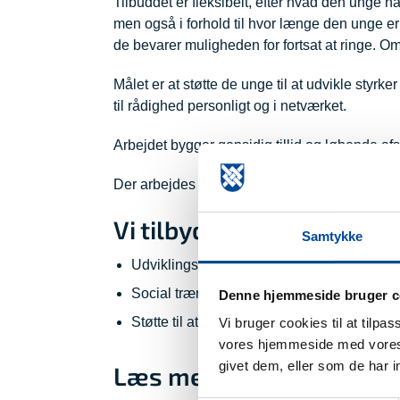
Tilbuddet er fleksibelt, efter hvad den unge ha
men også i forhold til hvor længe den unge er
de bevarer muligheden for fortsat at ringe. Om
Målet er at støtte de unge til at udvikle styr
til rådighed personligt og i netværket.
Arbejdet bygger gensidig tillid og løbende afs
Der arbejdes altid ud fra konkrete, enkle og k
Vi tilbyder:
Samtykke
Udviklingsstøtte ud fra en stillet opgave via
Social træning via fællesarrangementer, tur
Denne hjemmeside bruger c
Støtte til at bo selv via individuel guidnin
Vi bruger cookies til at tilpa
vores hjemmeside med vores 
givet dem, eller som de har i
Læs mere om Turbo her: