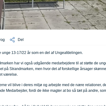
rog
Del
te unge 13-17/22 år som en del af Ungeafdelingen.
arken har vi også udgående medarbejdere til at støtte de ung
set på Strandmarken, men hvor det af forskellige årsager skønne
et værelse.
erne vil blive i deres miljø og arbejde med de nære relationer, de
de Medarbejder, fordi de ikke magter at bo så tæt på andre, som