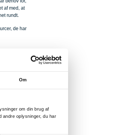
ar behov for,
t af med, at
et rundt.
urcer, de har
Om
plysninger om din brug af
 andre oplysninger, du har