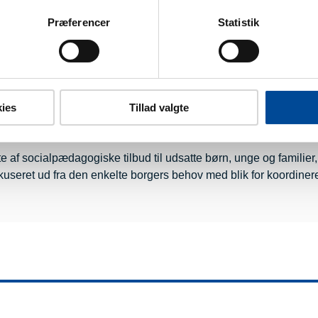
Præferencer
Statistik
 13-17/22 år som en del af Ungeafdelingen.
iklingscenter Greve
ies
Tillad valgte
e af socialpædagogiske tilbud til udsatte børn, unge og familier
okuseret ud fra den enkelte borgers behov med blik for koordiner