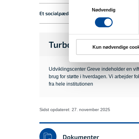
Samtykkevalg
Nødvendig
Et socialpædagogisk tilbud til udsatte unge
Turbo er en del af Udv
Kun nødvendige cook
Udviklingscenter Greve indeholder en vift
brug for støtte i hverdagen. Vi arbejder f
fra hele institutionen
Sidst opdateret: 27. november 2025
Dokumenter