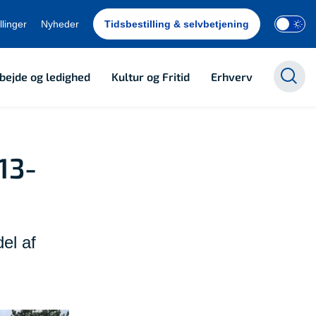
llinger
Nyheder
Tidsbestilling & selvbetjening
bejde og ledighed
Kultur og Fritid
Erhverv
13-
el af