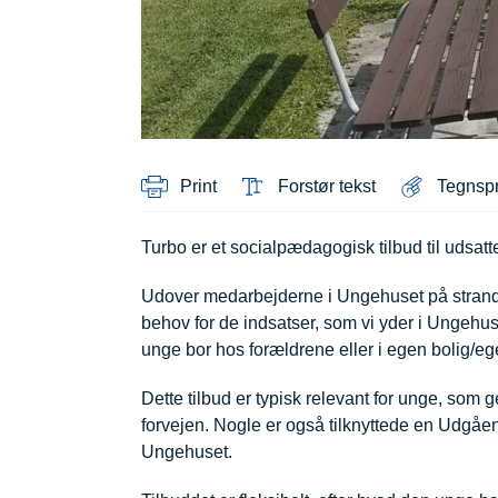
Print
Forstør tekst
Tegnsp
Turbo er et socialpædagogisk tilbud til udsat
Udover medarbejderne i Ungehuset på strandm
behov for de indsatser, som vi yder i Ungehu
unge bor hos forældrene eller i egen bolig/eg
Dette tilbud er typisk relevant for unge, som g
forvejen. Nogle er også tilknyttede en Udgåen
Ungehuset.