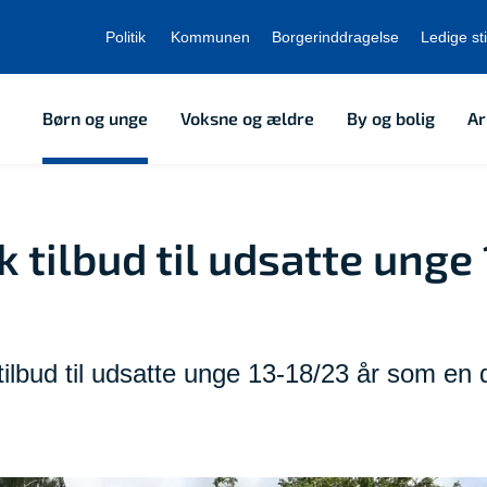
Politik
Kommunen
Borgerinddragelse
Ledige sti
Børn og unge
Voksne og ældre
By og bolig
Ar
tilbud til udsatte unge 
ilbud til udsatte unge 13-18/23 år som en d