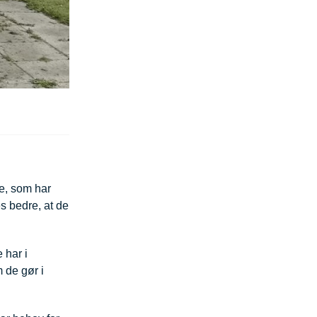
e, som har
s bedre, at de
 har i
 de gør i