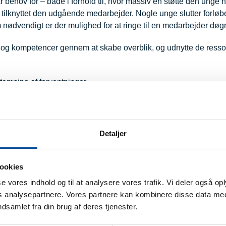
r behov for – både i forhold til, hvor massiv en støtte den unge h
 tilknyttet den udgående medarbejder. Nogle unge slutter forløbe
 nødvendigt er der mulighed for at ringe til en medarbejder døgn
ker og kompetencer gennem at skabe overblik, og udnytte de resso
temning af forventninger.
lare mål så den unge og andre ved, hvornår de er opfyldt.
Detaljer
 individuel kontakt, samtaler/aktiviteter.
e, motivation til deltagelse i nærmiljø, skole/arbejde
ookies
g, kurser i madlavning og økonomi/ kontakt til myndigheder etc.
sse vores indhold og til at analysere vores trafik. Vi deler også o
analysepartnere. Vores partnere kan kombinere disse data med
ndsamlet fra din brug af deres tjenester.