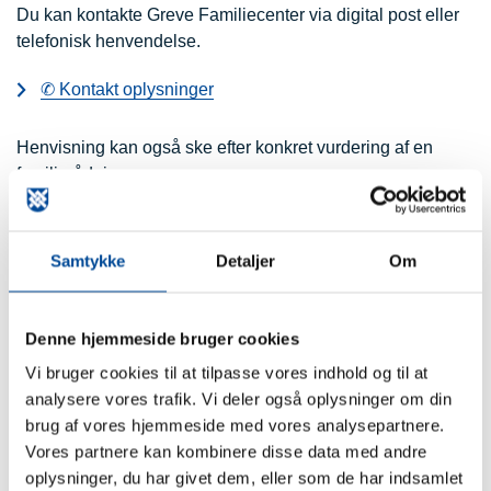
Du kan kontakte Greve Familiecenter via digital post eller
telefonisk henvendelse.
✆ Kontakt oplysninger
Henvisning kan også ske efter konkret vurdering af en
familierådgiver.
Greve Familiecenter
Åbn alle
Samtykke
Detaljer
Om
Hvad kan vi tilbyde?
Denne hjemmeside bruger cookies
Vi bruger cookies til at tilpasse vores indhold og til at
Hvem er tilbuddet til?
analysere vores trafik. Vi deler også oplysninger om din
brug af vores hjemmeside med vores analysepartnere.
Hvordan kontakter du os?
Vores partnere kan kombinere disse data med andre
oplysninger, du har givet dem, eller som de har indsamlet