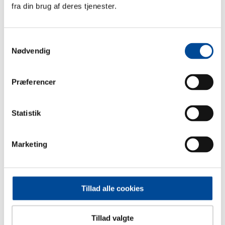
fra din brug af deres tjenester.
Udtalelser fra familier
Samtykkevalg
Nødvendig
Flygtningefamilier
Præferencer
Et forebyggende behandlingstilbud til
flygtningefamilier præget af traumer.
Statistik
Marketing
Sidst opdateret: 7. maj 2026
Tillad alle cookies
Kontakt
Tillad valgte
Greve Familiecenter