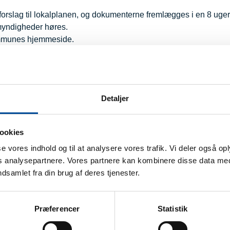
rslag til lokalplanen, og dokumenterne fremlægges i en 8 ugers
 myndigheder høres.
Kommunes hjemmeside.
uelle høringssvar og der udarbejdes en sammenfattende redegør
 den endelig plan. Lokalplanen behandles af byrådet med henbl
en sammenfattende redegørelse.
55 for ’Erhvervsområde (A) i Det indeklemte areal’ samt den tilh
Detaljer
Februar 2026
ookies
Februar-marts 2026
sse vores indhold og til at analysere vores trafik. Vi deler også o
analysepartnere. Vores partnere kan kombinere disse data med
April-maj 2026
ndsamlet fra din brug af deres tjenester.
April-maj 2026
Juni 2026
Præferencer
Statistik