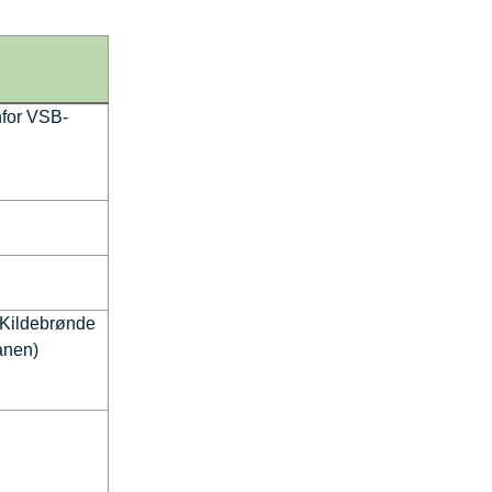
nfor VSB-
 Kildebrønde
lanen)