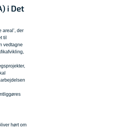
) i Det
areal’, der
 til
en vedtagne
fikafvikling,
gsprojekter,
kal
darbejdelsen
ntliggøres
liver hørt om