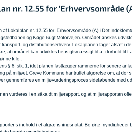
an nr. 12.55 for ’Erhvervsområde (A
 Lokalplan nr. 12.55 for ’Erhvervsområde (A) i Det indeklemte 
ngstedbanen og Køge Bugt Motorvejen. Området ønskes udviklet
transport- og distributionserhverv. Lokalplanen tager afsæt i d
kre, at området kan udvikles hensigtsmæssigt bl.a. i forhold til tra
ønne kiler.
ens § 8, stk. 1, idet planen fastlægger rammerne for senere anlæ
ing på miljøet. Greve Kommune har truffet afgørelse om, at der s
 Der gennemføres en miljøvurderingsproces sideløbende med u
nen vurderes i en såkaldt miljørapport, og at miljørapporten offe
pportens indhold i et afgrænsningsnotat. Berørte myndigheder b
at de berørte myndigheder er: