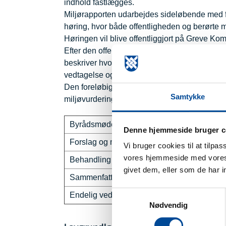
indhold fastlægges.
Miljørapporten udarbejdes sideløbende med fo
høring, hvor både offentligheden og berørte
Høringen vil blive offentliggjort på Greve 
Efter den offentlige høring inddrages event
beskriver hvordan miljøhensyn er inddraget i
vedtagelse og offentliggøres sammen med d
Den foreløbige tidsplan for Lokalplan nr. 12.
Samtykke
miljøvurdering ses herunder.
Byrådsmøde – offentlig høring
Denne hjemmeside bruger c
Forslag og miljøvurdering i offentlig høring
Vi bruger cookies til at tilpa
vores hjemmeside med vores 
Behandling af høringssvar
givet dem, eller som de har i
Sammenfattende redegørelse udarbejdes
Samtykkevalg
Endelig vedtagelse af lokalplan
Nødvendig