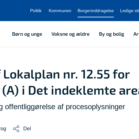
Politik
Kommunen
Borgerinddragelse
Ledige sti
Børn og unge
Voksne og ældre
By og bolig
Ar
 Lokalplan nr. 12.55 for
A) i Det indeklemte are
 offentliggørelse af procesoplysninger
rog
Del