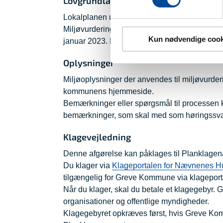
Lovgrundlag
Lokalplanen udarbejdes efter Planlovens kap
Miljøvurdering af planforslaget gennemføres e
Kun nødvendige cook
januar 2023. Lov om miljøvurdering af planer
Oplysninger
Miljøoplysninger der anvendes til miljøvurde
kommunens hjemmeside.
Bemærkninger eller spørgsmål til processen ka
bemærkninger, som skal med som høringssvar
Klagevejledning
Denne afgørelse kan påklages til Planklage
Du klager via
Klageportalen for Nævnenes H
tilgængelig for Greve Kommune via klageport
Når du klager, skal du betale et klagegebyr. Ge
organisationer og offentlige myndigheder.
Klagegebyret opkræves først, hvis Greve Komm