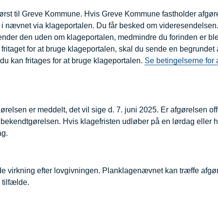
 først til Greve Kommune. Hvis Greve Kommune fastholder afgør
i nævnet via klageportalen. Du får besked om videresendelsen
ender den uden om klageportalen, medmindre du forinden er bleve
 fritaget for at bruge klageportalen, skal du sende en begrundet
u kan fritages for at bruge klageportalen.
Se betingelserne for a
ørelsen er meddelt, det vil sige d. 7. juni 2025. Er afgørelsen off
a bekendtgørelsen. Hvis klagefristen udløber på en lørdag eller h
ag.
 virkning efter lovgivningen. Planklagenævnet kan træffe afgø
tilfælde.