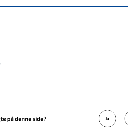
)
gte på denne side?
Ja