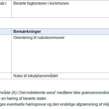
ab i
Berørte fagkontorer i kommunen
Bemærkninger
Orientering til nabokommuner
Nabo til lokalplanområdet
vsområde (A) i Det indeklemte areal’ medfører ikke grænseoverskr
 en høring af berørte stater.
ages eventuelle høringssvar og den endelige afgrænsning af mil