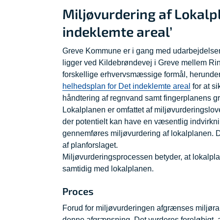
Miljøvurdering af Lokalpl
indeklemte areal’
Greve Kommune er i gang med udarbejdelsen af
ligger ved Kildebrøndevej i Greve mellem Ri
forskellige erhvervsmæssige formål, herunder 
helhedsplan for Det indeklemte areal
for at si
håndtering af regnvand samt fingerplanens gr
Lokalplanen er omfattet af miljøvurderingslov
der potentielt kan have en væsentlig indvirkn
gennemføres miljøvurdering af lokalplanen.
af planforslaget.
Miljøvurderingsprocessen betyder, at lokalpla
samtidig med lokalplanen.
Proces
Forud for miljøvurderingen afgrænses miljøra
denne afgrænsning. Det vurderes foreløbigt, 