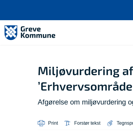
Miljøvurdering af
’Erhvervsområde (
Afgørelse om miljøvurdering og
Print
Forstør tekst
Tegnsp