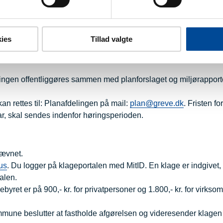
itel 5 om lokalplanlægning.
fter reglerne i miljøvurderingsloven med senere ændringer: LBK 
ies
Tillad valgte
 og programmer og af konkrete projekter (VVM).
ringen offentliggøres sammen med planforslaget og miljørappor
n rettes til: Planafdelingen på mail:
plan@greve.dk
. Fristen for
, skal sendes indenfor høringsperioden.
nævnet.
us
. Du logger på klageportalen med MitID. En klage er indgivet,
alen.
byret er på 900,- kr. for privatpersoner og 1.800,- kr. for virkso
une beslutter at fastholde afgørelsen og videresender klagen t