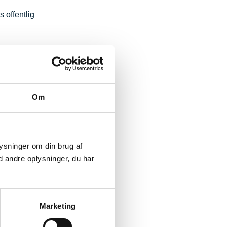
 offentlig
else, som
ik på
ørende
Om
plysninger om din brug af
 andre oplysninger, du har
Marketing