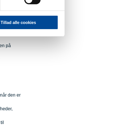
nr. 4 af 3.
Tillad alle cookies
ten på
 når den er
mheder,
il