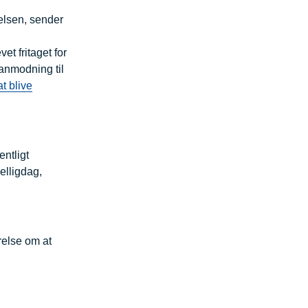
elsen, sender
.
t fritaget for
 anmodning til
t blive
entligt
elligdag,
relse om at