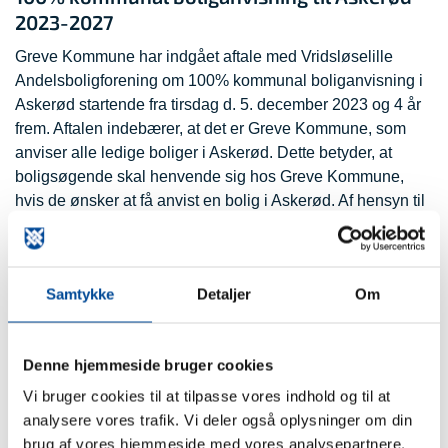
2023-2027
Greve Kommune har indgået aftale med Vridsløselille
Andelsboligforening om 100% kommunal boliganvisning i
Askerød startende fra tirsdag d. 5. december 2023 og 4 år
frem. Aftalen indebærer, at det er Greve Kommune, som
anviser alle ledige boliger i Askerød. Dette betyder, at
boligsøgende skal henvende sig hos Greve Kommune,
hvis de ønsker at få anvist en bolig i Askerød. Af hensyn til
beboersammensætningen i boligområdet har Greve
Kommune i samarbejde med boligselskabet fastsat nogle
vejledende retningslinjer for, hvad der kan indgå i
Samtykke
Detaljer
Om
vurderingen af den boligsøgendes behov overfor
beboersammensætningen i boligområdet. Kommunen
anviser boligerne efter en konkret og individuel vurdering
Denne hjemmeside bruger cookies
af de boligsøgendes behov og beboersammensætningen i
boligområdet. Boliger i Askerød anvises desuden efter
Vi bruger cookies til at tilpasse vores indhold og til at
nogle faste kriterier, som er bestemt i Lov om almene
analysere vores trafik. Vi deler også oplysninger om din
boliger.
brug af vores hjemmeside med vores analysepartnere.