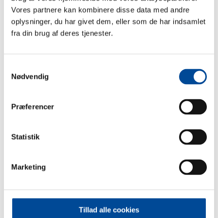
Vores partnere kan kombinere disse data med andre
oplysninger, du har givet dem, eller som de har indsamlet
fra din brug af deres tjenester.
Fleksibel udlejning i Gersagerparken
Samtykkevalg
Greve Boligselskab har opsagt aftalen om kommunal
Nødvendig
anvisning i Gersagerparken med virkning fra den 1. juni
2026
Præferencer
Statistik
Styringsdialogen
Som led i kommunens tilsyn med de almene
Marketing
boligorganisationer skal kommunen hvert år holde
styringsdialogmøde med de almene boligorganisationer,
der har hjemsted i kommunen
Tillad alle cookies