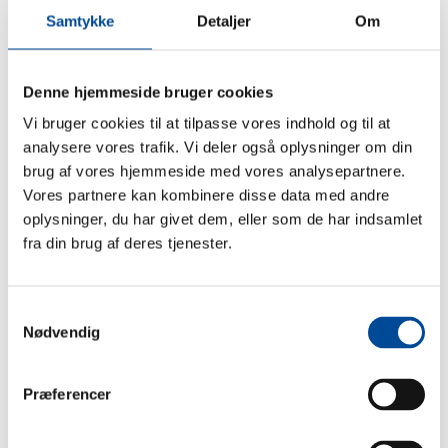
Samtykke
Detaljer
Om
Der er ikke en generel forpligtelse til at være medlem af en
grundejerforening i kommunen. Men pligten til at være
Denne hjemmeside bruger cookies
medlem af en grundejerforening kan – når den er pålagt af
Vi bruger cookies til at tilpasse vores indhold og til at
kommunen – fremgå af lokalplanen for det pågældende
analysere vores trafik. Vi deler også oplysninger om din
område. Herudover kan pligten fremgå af en tinglyst
brug af vores hjemmeside med vores analysepartnere.
servitut, hvilket ofte vil være tilfældet, hvis
Vores partnere kan kombinere disse data med andre
grundejerforeningsforpligtelsen er pålagt langt tilbage i tid.
oplysninger, du har givet dem, eller som de har indsamlet
fra din brug af deres tjenester.
Find din grundejerforening via "Søg sted" i ovenstående
kort.
Samtykkevalg
Sidst opdateret: 15. april 2026
Nødvendig
Præferencer
Kontakt