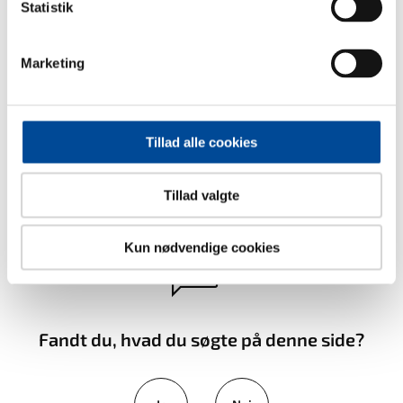
Statistik
Center for Teknik & Miljø
Rådhusholmen 10
2670 Greve
Marketing
Telefon:
43 97 97 97
Send Digital Post (kræver MitID)
Tillad alle cookies
Tillad valgte
Kun nødvendige cookies
Fandt du, hvad du søgte på denne side?