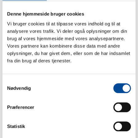
I fredstid kan beskyttelsesrum benyttes til andre formål.
Benyttelsen må dog ikke forringe rummenes
Denne hjemmeside bruger cookies
brugbarhed som beskyttelsesrum og rummene skal
kunne klargøres indenfor kort tid.
Vi bruger cookies til at tilpasse vores indhold og til at
analysere vores trafik. Vi deler også oplysninger om din
brug af vores hjemmeside med vores analysepartnere.
Vores partnere kan kombinere disse data med andre
Læs mere på Beredskabstyrelses
hjemmeside.
oplysninger, du har givet dem, eller som de har indsamlet
fra din brug af deres tjenester.
Sidst opdateret: 31. marts 2026
Samtykkevalg
Nødvendig
Kontakt
Præferencer
Center for Teknik & Miljø
Rådhusholmen 10
Statistik
2670 Greve
Telefon:
43 97 97 97