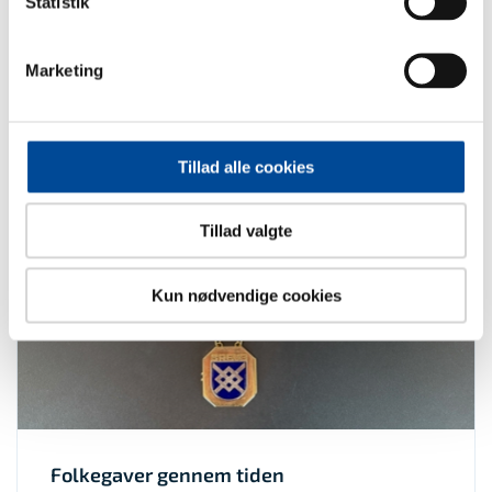
Statistik
Tidsplan
Marketing
Her kan du se en overordnet tidsplan for det nye
Mosede Fort.
Tillad alle cookies
Tillad valgte
Kun nødvendige cookies
Folkegaver gennem tiden