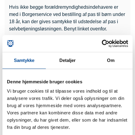
Hvis ikke begge forældremyndighedsindehavere er
med i Borgerservice ved bestilling af pas til børn under
18 år, kan der gives samtykke til udstedelse af pas i
selvbetjeningsløsningen. Benyt linket ovenfor.
I modsat fald skal samtykkeerklæringen “Blanket - Pas
til børn" udskrives, udfyldes og medbringes i
Borgerservice. Vi anbefaler, at I så vidt muligt udfylder
Samtykke
Detaljer
Om
den digitalt via selvbetjeningsløsningen på borger.dk.
Pas til børn (Samtykkeerklæring)
Denne hjemmeside bruger cookies
Vi bruger cookies til at tilpasse vores indhold og til at
Afhentning af pas i Borgerservice
analysere vores trafik. Vi deler også oplysninger om din
brug af vores hjemmeside med vores analysepartnere.
Dit pas bliver bestilt af og udleveret i Borgerservice.
Vores partnere kan kombinere disse data med andre
oplysninger, du har givet dem, eller som de har indsamlet
Når dit nye pas ligger klar til afhentning i Borgerservice
fra din brug af deres tjenester.
modtager du en SMS, hvoraf det fremgår om du skal