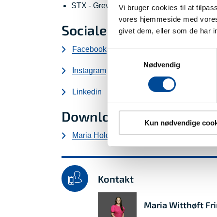
STX - Greve Gymnasium
Vi bruger cookies til at tilpa
vores hjemmeside med vores 
Sociale medier
givet dem, eller som de har i
Facebook
Samtykkevalg
Nødvendig
Instagram
Linkedin
Download billede
Kun nødvendige cook
Maria Holdt Witthøft (A)
Kontakt
Maria Witthøft F