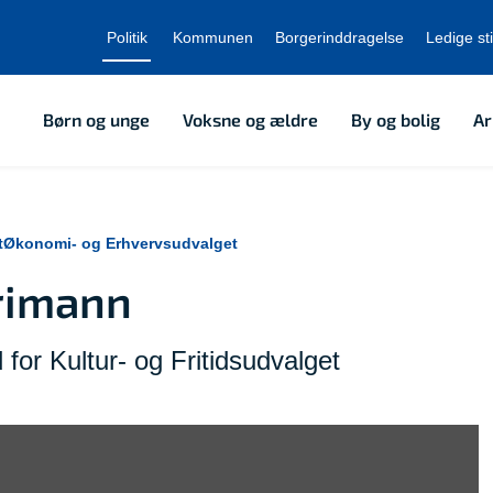
Politik
Kommunen
Borgerinddragelse
Ledige sti
Børn og unge
Voksne og ældre
By og bolig
Ar
t
Økonomi- og Erhvervsudvalget
rimann
or Kultur- og Fritidsudvalget