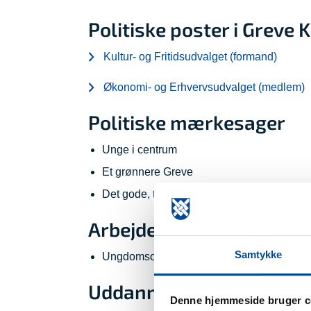
Politiske poster i Grev
Kultur- og Fritidsudvalget (formand)
Økonomi- og Erhvervsudvalget (medlem)
Politiske mærkesager
Unge i centrum
Et grønnere Greve
Det gode, trygge liv i Greve Kommune
Arbejde
Samtykke
Ungdomsorganiser i HK Hovedstaden
Uddannelse
Denne hjemmeside bruger c