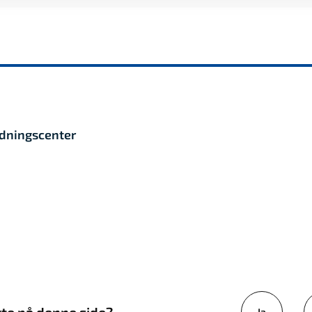
edningscenter
Ja