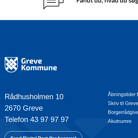
Fandt du, hvad du sø
Åbningstider 
Rådhusholmen 10
Skriv til Gr
2670 Greve
Borgerrådgiv
Telefon 43 97 97 97
Akutnumre