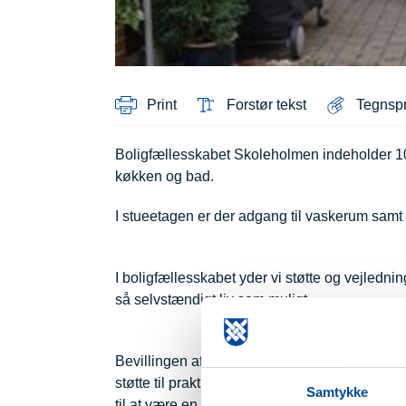
Print
Forstør tekst
Tegnsp
Boligfællesskabet Skoleholmen indeholder 10 s
køkken og bad.
I stueetagen er der adgang til vaskerum samt
I boligfællesskabet yder vi støtte og vejledni
så selvstændigt liv som muligt.
Bevillingen af pædagogisk støtte tager udgang
støtte til praktiske opgaver i hjemmet, post o
Samtykke
til at være en del af det sociale fællesskab 