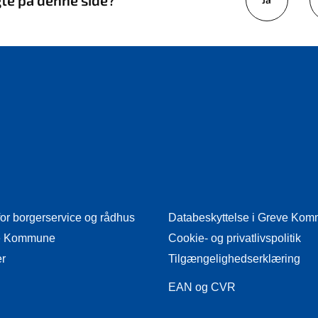
gte på denne side?
for borgerservice og rådhus
Databeskyttelse i Greve Ko
eve Kommune
Cookie- og privatlivspolitik
er
Tilgængelighedserklæring
EAN og CVR