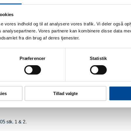
ookies
isk kontakt og støtte hos Greve kommunes Akuttilbud.
sse vores indhold og til at analysere vores trafik. Vi deler også o
analysepartnere. Vores partnere kan kombinere disse data med
ndsamlet fra din brug af deres tjenester.
Præferencer
Statistik
aktes for visitation til bolig og pædagogisk støtte.
ies
Tillad valgte
05 stk. 1 & 2.