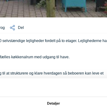
rog
Del
elvstændige lejligheder fordelt på to etager. Lejlighederne har
 fælles køkkenalrum med udgang til have.
ng til at strukturere og klare hverdagen så beboeren kan leve et
spunkt i en individuel vurdering og kan bl.a. omfatte
g økonomi, kontakt til myndigheder, læge og lign. samt støtte
Detaljer
på Skoleholmen.