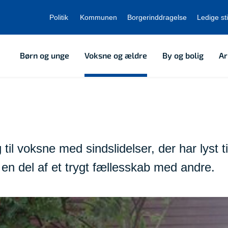
Politik
Kommunen
Borgerinddragelse
Ledige sti
Børn og unge
Voksne og ældre
By og bolig
Ar
l voksne med sindslidelser, der har lyst til
en del af et trygt fællesskab med andre.