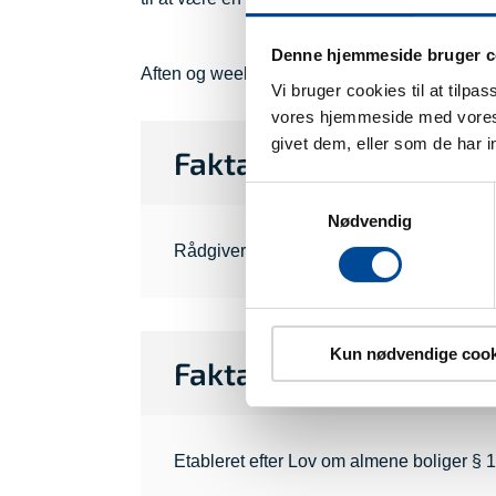
Denne hjemmeside bruger c
Aften og weekend er der mulighed for telefon
Vi bruger cookies til at tilpa
vores hjemmeside med vores 
givet dem, eller som de har i
Fakta om visitation
Samtykkevalg
Nødvendig
Rådgiverteamet i Job og Socialservice kont
Kun nødvendige cook
Fakta om tilbuddet
Etableret efter Lov om almene boliger § 1