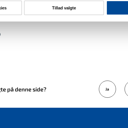
ies
Tillad valgte
)
gte på denne side?
Ja