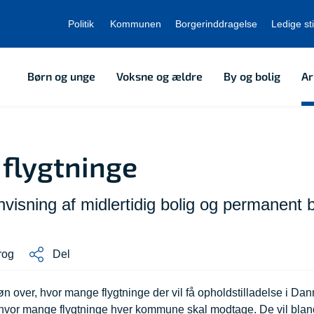
Politik
Kommunen
Borgerinddragelse
Ledige sti
Børn og unge
Voksne og ældre
By og bolig
Ar
 flygtninge
visning af midlertidig bolig og permanent b
rog
Del
n over, hvor mange flygtninge der vil få opholdstilladelse i Da
, hvor mange flygtninge hver kommune skal modtage. De vil blan