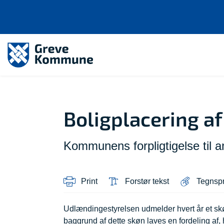
Boligplacering af
Kommunens forpligtigelse til an
Print
Forstør tekst
Tegnsp
Udlændingestyrelsen udmelder hvert år et skø
baggrund af dette skøn laves en fordeling af