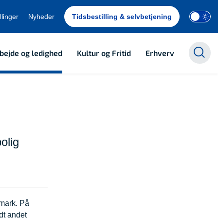
llinger
Nyheder
Tidsbestilling & selvbetjening
bejde og ledighed
Kultur og Fritid
Erhverv
olig
nmark. På
dt andet