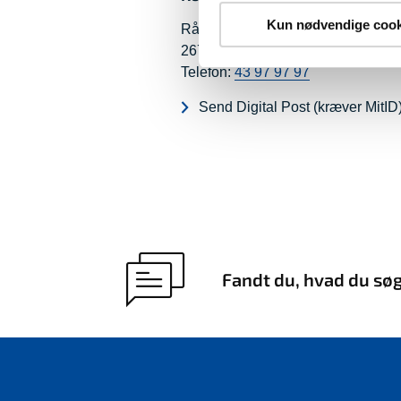
Kun nødvendige cook
Rådhusholmen 10
2670 Greve
Telefon:
43 97 97 97
Send Digital Post (kræver MitID
Fandt du, hvad du sø