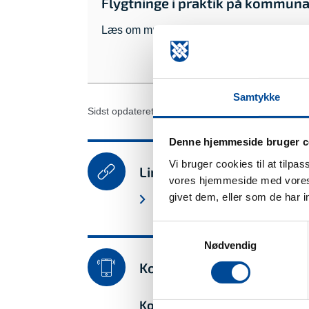
Flygtninge i praktik på kommuna
Læs om mulighederne for at komme i prakt
Samtykke
Sidst opdateret: 6. maj 2025
Denne hjemmeside bruger c
Vi bruger cookies til at tilpa
Links
vores hjemmeside med vores 
givet dem, eller som de har i
Repatriering
Samtykkevalg
Nødvendig
Kontakt
Kontanthjælp - Center for Job