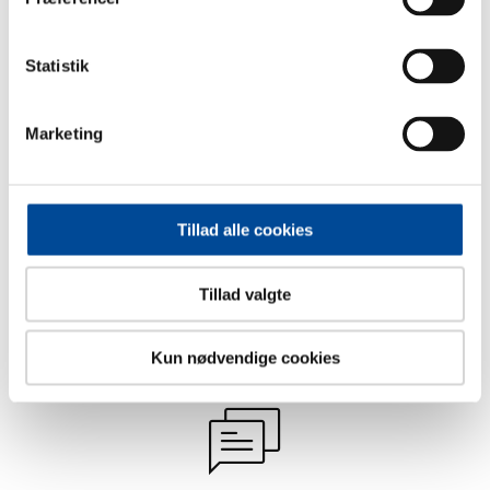
Sidst opdateret: 10. februar 2026
Statistik
Dokumenter
Marketing
Mentor folder
3,3 MB
PDF
Tillad alle cookies
Mentee folder
650,6 KB
PDF
Tillad valgte
Kun nødvendige cookies