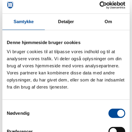
At have en tryg voksen at tale med om alt fra trivsel til
fremtidige valg
Samtykke
Detaljer
Om
Mentor og mentee mødes typisk et par gange om
måneden, og aktiviteterne tilpasses den unges behov og
interesser – fra gåture, cafébesøg eller lektiehjælp til
Denne hjemmeside bruger cookies
praktisk vejledning og gode trygge samtaler.
Vi bruger cookies til at tilpasse vores indhold og til at
analysere vores trafik. Vi deler også oplysninger om din
brug af vores hjemmeside med vores analysepartnere.
Bliv mentor eller få en mentor
Vores partnere kan kombinere disse data med andre
oplysninger, du har givet dem, eller som de har indsamlet
Frivilligcenter Greve søger altid flere voksne, der vil gøre
fra din brug af deres tjenester.
en forskel for unge i kommunen og hvis du er ung og eller
kender en ung, der kunne have brug for ekstra støtte, så er
du meget velkomne til at kontakte os på
Ewn@fcgreve.dk
/
Samtykkevalg
Nødvendig
44115802
Præferencer