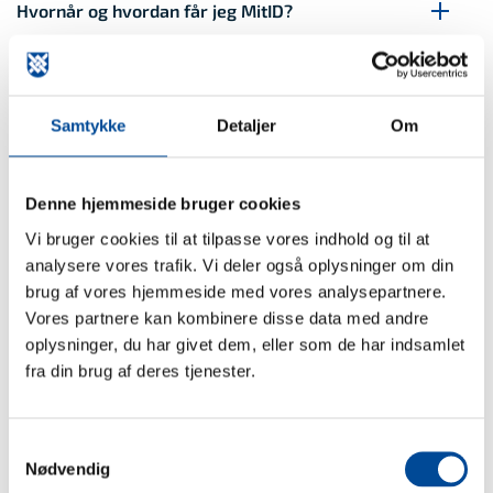
Hvornår og hvordan får jeg MitID?
Verifikation af identitet
Samtykke
Detaljer
Om
Aktivering af MitID app
Denne hjemmeside bruger cookies
Vi bruger cookies til at tilpasse vores indhold og til at
Læs om MitID på borger.dk
analysere vores trafik. Vi deler også oplysninger om din
MitId
brug af vores hjemmeside med vores analysepartnere.
Ikon
Vores partnere kan kombinere disse data med andre
oplysninger, du har givet dem, eller som de har indsamlet
Brug for hjælp?
fra din brug af deres tjenester.
Din bank eller MitID-supporten på
33 98 00 10
, kan
Samtykkevalg
hjælpe dig.
Nødvendig