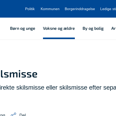
Politik
Kommunen
Borgerinddragelse
Ledige sti
Børn og unge
Voksne og ældre
By og bolig
Ar
ilsmisse
ekte skilsmisse eller skilsmisse efter sepa
rog
Del