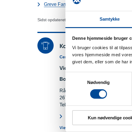
Greve Familiecenter
Samtykke
Sidst opdateret: 1. juni 2026
Denne hjemmeside bruger c
Kontakt
Vi bruger cookies til at tilpa
vores hjemmeside med vores 
Center for Politik, Organisation og 
givet dem, eller som de har i
Vielse
Samtykkevalg
Borgerservice
Nødvendig
Rådhusholmen 10
2670 Greve
Telefon:
43 97 97 97
Send Digital Post (kræver MitID
Kun nødvendige cook
Vielse