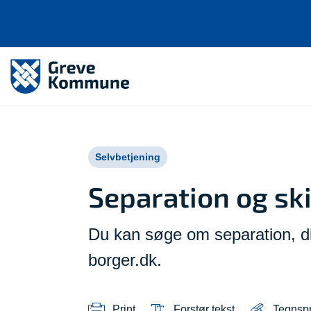
Selvbetjening
Separation og sk
Du kan søge om separation, dir
borger.dk.
Print
Forstør tekst
Tegnsp