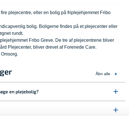
ire plejecentre, eller en bolig på friplejehjemmet Fribo
dicapvenlig bolig. Boligerne findes på et plejecenter eller
døgnet rundt.
iplejehjemmet Fribo Greve. De tre af plejecentrene bliver
rd Plejecenter, bliver drevet af Forenede Care.
n Omsorg.
iger
Åbn alle
øge en plejebolig?