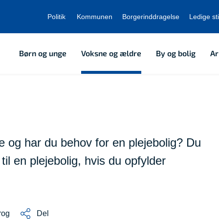
Politik
Kommunen
Borgerinddragelse
Ledige sti
Børn og unge
Voksne og ældre
By og bolig
Ar
 og har du behov for en plejebolig? Du
til en plejebolig, hvis du opfylder
rog
Del