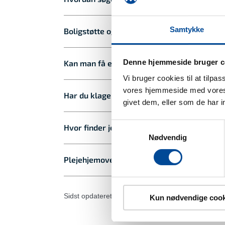
Samtykke
Boligstøtte og tilskudsmuligheder
Denne hjemmeside bruger c
Kan man få en plejebolig i en anden komm
Vi bruger cookies til at tilpa
vores hjemmeside med vores 
Har du klager til din plejebolig?
givet dem, eller som de har i
Samtykkevalg
Hvor finder jeg mere information om plejeb
Nødvendig
Plejehjemoversigten
Sidst opdateret: 11. marts 2026
Kun nødvendige cook