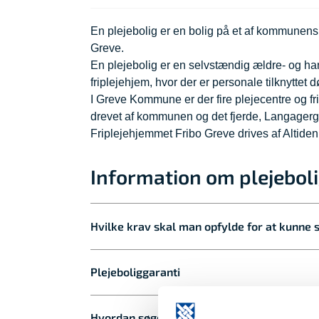
En plejebolig er en bolig på et af kommunens f
Greve.
En plejebolig er en selvstændig ældre- og han
friplejehjem, hvor der er personale tilknyttet 
I Greve Kommune er der fire plejecentre og fr
drevet af kommunen og det fjerde, Langagergå
Friplejehjemmet Fribo Greve drives af Altide
Information om plejebol
Hvilke krav skal man opfylde for at kunne s
Plejeboliggaranti
Hvordan søger jeg om en plejebolig?